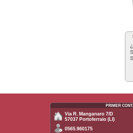
¿
S
S
PRIMER CON
Via R. Manganaro 7/D
57037 Portoferraio (LI)
0565.960175