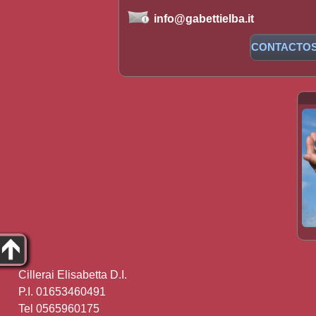
info@gabettielba.it
CONTACTO
Cillerai Elisabetta D.I.
P.I. 01653460491
Tel 0565960175