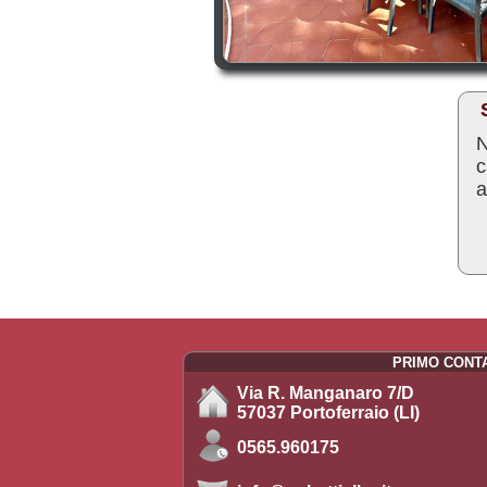
N
c
a
PRIMO CONT
Via R. Manganaro 7/D
57037 Portoferraio (LI)
0565.960175