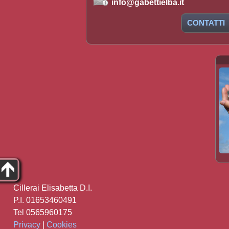
info@gabettielba.it
CONTATTI
Cillerai Elisabetta D.I.
P.I. 01653460491
Tel 0565960175
Privacy
|
Cookies