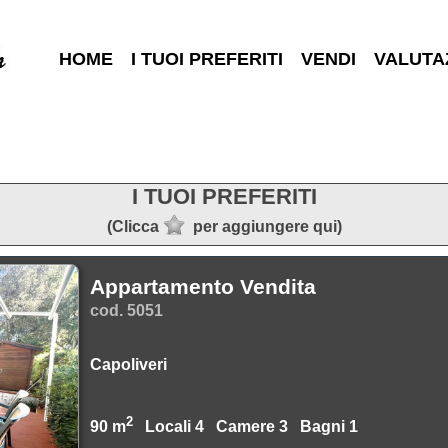
HOME
I TUOI PREFERITI
VENDI
VALUTA
I TUOI PREFERITI
(Clicca
per aggiungere qui)
Appartamento Vendita
cod. 5051
Capoliveri
2
90 m
Locali 4 Camere 3 Bagni 1